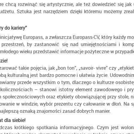
e chcą rozwinąć się artystycznie, ale też dowiedzieć się jak
budżetu. Sztuka jest narzędziem dzięki któremu możemy zrea
y do kariery”
ć inicjatywę Europass, a zwłaszcza Europass-CV, który każdy m
ę przestrzeń, by zastanowić się nad umiejętnościami i kom
 młodego wieku przedstawić informacje pożyteczne w przypadk
zie!
ać takie pojęcia, jak „bon ton”, „savoir- vivre” czy „etykiet
bą kulturalną jest bardzo pomocne i ułatwia życie. Udowodnim
awiamy przede wszystkim o tym, dlaczego o kulturze osobistej
kolicznościach – stanowi istotny element zawodowego i pr
 społecznościowych oraz etykiety obowiązującej przy stole, 
owanie w windzie, wybór prezentu czy całowanie w dłoń. Na s
t najlepszą oznaką znajomości zasad dobrych manier.
t dla siebie!
czas krótkiego spotkania informacyjnego. Czym jest wolonta