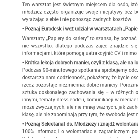
Ten warsztat jest świetnym miejscem dla osób, któr
młodzież często organizuje swoje inicjatywy bez 
wyrażając siebie i nie ponosząc żadnych kosztów.
• Poznaj Eurodesk i weź udział w warsztatach ,,Papier
Warsztaty ,,Papiery do kariery” to szansa, by pozna
nie wszystko, dlatego podczas zajęć znajdzie si
informacjami, które pomogą uatrakcyjnić CV i mimo
• Krótka lekcja dobrych manier, czyli z klasą, ale na lu
Podczas 90-minutowego spotkania spróbujemy odczarow
dostarcza nam codzienność, pokażemy, że bycie oso
rzecz pozostaje niezmienna: dobre maniery. Porozm
sztuka doskonałego zachowania się – w różnych o
innymi, tematy dress code’u, komunikacji w mediach
może zwyczajnych, ale nie mniej ważnych, jak zach
klasę, ale nie zapominają przy tym, że swoboda jes
• Poznaj Sekretariat ds. Młodzieży i znajdź wolontaria
100% informacji o wolontariacie zagranicznym pod