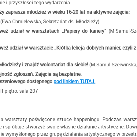
e i przyszłości tego wydarzenia.
ży zaprasza młodzież w wieku 16-20 lat na aktywne zajęcia:
(Ewa Chmielewska, Sekretariat ds. Młodzieży)
weź udział w warsztatach ,,Papiery do kariery”
(M.Samul-Sze
eź udział w warsztacie ,,Krótka lekcja dobrych manier, czyli z k
Młodzieży i znajdź wolontariat dla siebie!
(M.Samul-Szerwińska, 
jność zgłoszeń. Zajęcia są bezpłatne.
łoszeniowego dostępnego
pod linkiem TUTAJ.
II piętro, sala 207
na warsztaty poświęcone sztuce happeningu. Podczas warszta
 i spróbuje stworzyć swoje własne działanie artystyczne. Dowie
e wymyślonego przez grupę działania artystycznego w przestrz