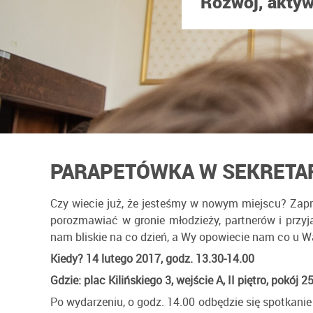
Rozwój, aktyw
PARAPETÓWKA W SEKRETAR
Czy wiecie już, że jesteśmy w nowym miejscu? Zapra
porozmawiać w gronie młodzieży, partnerów i przy
nam bliskie na co dzień, a Wy opowiecie nam co u W
Kiedy? 14 lutego 2017, godz. 13.30-14.00
Gdzie: plac Kilińskiego 3, wejście A, II piętro, pokój 2
Po wydarzeniu, o godz. 14.00 odbędzie się spotkani