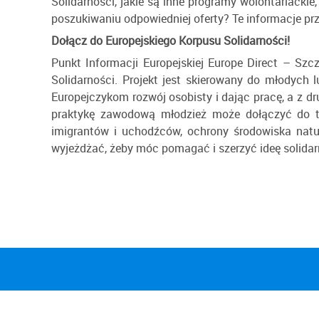
Solidarności, jakie są inne programy wolontariacki
poszukiwaniu odpowiedniej oferty? Te informacje p
Dołącz do Europejskiego Korpusu Solidarności!
Punkt Informacji Europejskiej Europe Direct – Szc
Solidarności. Projekt jest skierowany do młodych 
Europejczykom rozwój osobisty i dając pracę, a z d
praktykę zawodową młodzież może dołączyć do tys
imigrantów i uchodźców, ochrony środowiska natu
wyjeżdżać, żeby móc pomagać i szerzyć ideę solidar