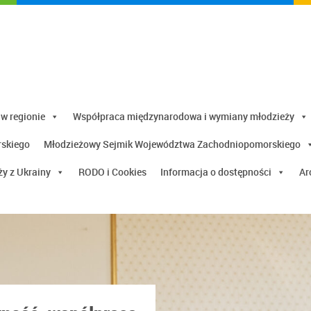
 w regionie
Współpraca międzynarodowa i wymiany młodzieży
rskiego
Młodzieżowy Sejmik Województwa Zachodniopomorskiego
y z Ukrainy
RODO i Cookies
Informacja o dostępności
Ar