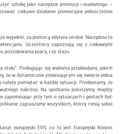
 użyć sztukę jako narzędzie promocji i marketingu –
lizować ciekawe działanie promocyjne jednocześnie
oże wypełnić za pomocą edytora on-line. Narzędzia to
petencjami. Uczestnicy zapoznają się z ciekawymi
u poszukiwania pracy, czy stażu.
a stołu”. Posługując się wieloma przykładami, jakich
y, że w dynamicznie zmieniającym się świecie jedna
 należy pamiętać w każdej sytuacji. Przekonamy, że
ywatnego sukcesu. Na spotkaniu poruszymy, między
nie zapominając przy tym o sytuacjach i gestach być
potkanie zapraszamy wszystkich, którzy cenią sobie
riat europejski EVS, co to jest Europejski Korpus