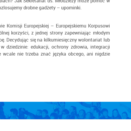
tudiach? Jak Sekretariat ds. Młodzieży może pomóc w
ozlosujemy drobne gadżety – upominki.
wie Komisji Europejskiej – Europejskiemu Korpusowi
ólnej korzyści, z jednej strony zapewniając młodym
ę. Decydując się na kilkumiesięczny wolontariat lub
ziedzinie: edukacji, ochrony zdrowia, integracji
wcale nie trzeba znać języka obcego, ani nigdzie